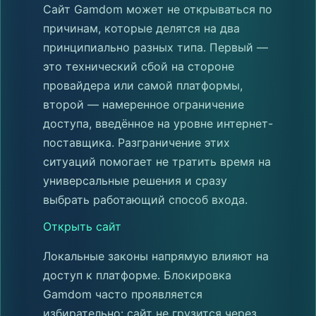
Сайт Gamdom может не открываться по
причинам, которые делятся на два
принципиально разных типа. Первый —
это технический сбой на стороне
провайдера или самой платформы,
второй — намеренное ограничение
доступа, введённое на уровне интернет-
поставщика. Разграничение этих
ситуаций помогает не тратить время на
универсальные решения и сразу
выбрать работающий способ входа.
Открыть сайт
Локальные законы напрямую влияют на
доступ к платформе. Блокировка
Gamdom часто проявляется
избирательно: сайт не грузится через