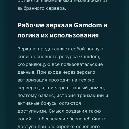
остаются неизменными независимо от
выбранного сервера.
Рабочие зеркала Gamdom и
логика их использования
Зеркало представляет собой полную
копию основного ресурса Gamdom,
сохраняющую все пользовательские
данные. При входе через зеркало
авторизация проходит на тех же
серверах, что и через главный домен,
поэтому баланс, история транзакций и
активные бонусы остаются
доступными. Смысл создания таких
копий — обеспечение бесперебойного
доступа при блокировке основного