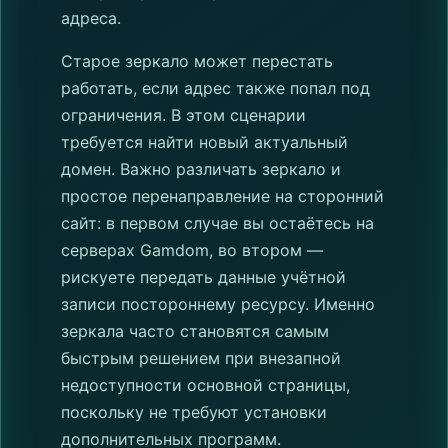
адреса.
Старое зеркало может перестать
работать, если адрес также попал под
ограничения. В этом сценарии
требуется найти новый актуальный
домен. Важно различать зеркало и
простое перенаправление на сторонний
сайт: в первом случае вы остаётесь на
серверах Gamdom, во втором —
рискуете передать данные учётной
записи постороннему ресурсу. Именно
зеркала часто становятся самым
быстрым решением при внезапной
недоступности основной страницы,
поскольку не требуют установки
дополнительных программ.