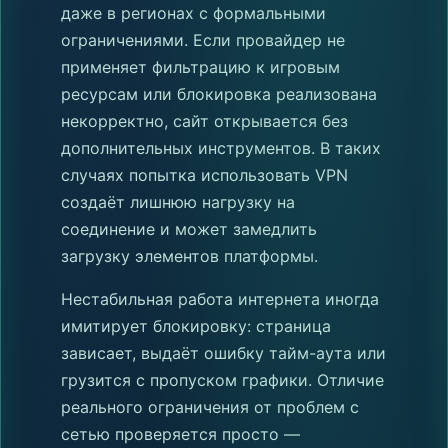
даже в регионах с формальными
ограничениями. Если провайдер не
применяет фильтрацию к игровым
ресурсам или блокировка реализована
некорректно, сайт открывается без
дополнительных инструментов. В таких
случаях попытка использовать VPN
создаёт лишнюю нагрузку на
соединение и может замедлить
загрузку элементов платформы.
Нестабильная работа интернета иногда
имитирует блокировку: страница
зависает, выдаёт ошибку тайм-аута или
грузится с пропуском графики. Отличие
реального ограничения от проблем с
сетью проверяется просто —