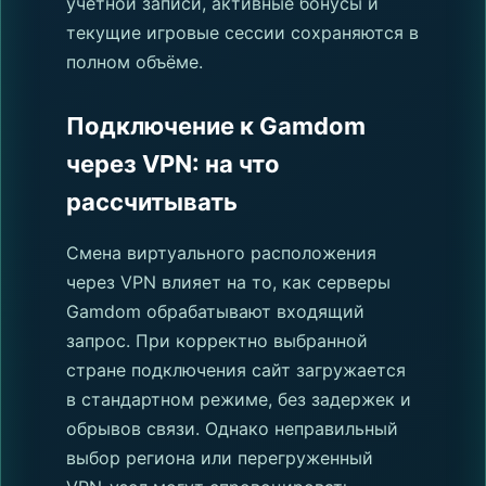
учётной записи, активные бонусы и
текущие игровые сессии сохраняются в
полном объёме.
Подключение к Gamdom
через VPN: на что
рассчитывать
Смена виртуального расположения
через VPN влияет на то, как серверы
Gamdom обрабатывают входящий
запрос. При корректно выбранной
стране подключения сайт загружается
в стандартном режиме, без задержек и
обрывов связи. Однако неправильный
выбор региона или перегруженный