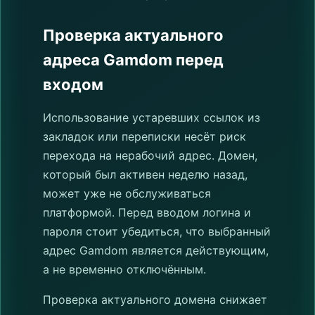
Проверка актуального
адреса Gamdom перед
входом
Использование устаревших ссылок из
закладок или переписки несёт риск
перехода на нерабочий адрес. Домен,
который был активен неделю назад,
может уже не обслуживаться
платформой. Перед вводом логина и
пароля стоит убедиться, что выбранный
адрес Gamdom является действующим,
а не временно отключённым.
Проверка актуального домена снижает