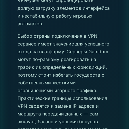
VPN-узел могут спровоцировать
долгую загрузку элементов интерфейса
и нестабильную работу игровых
автоматов.
Выбор страны подключения в VPN-
сервисе имеет значение для успешного
входа на платформу. Серверы Gamdom
могут по-разному реагировать на
трафик из определённых юрисдикций,
поэтому стоит избегать государств с
собственными жёсткими
ограничениями игорного трафика.
Практические границы использования
VPN сводятся к замене IP-адреса и
маршрута передачи данных — сам
аккаунт, баланс и условия бонусов